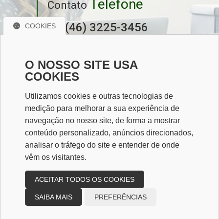
Telefone
Contato
(46) 3225-3456
COOKIES
(46) 99936-1342
O NOSSO SITE USA
COOKIES
Sociais
Redes
Utilizamos cookies e outras tecnologias de
medição para melhorar a sua experiência de
navegação no nosso site, de forma a mostrar
conteúdo personalizado, anúncios direcionados,
Mapa do Escritório
analisar o tráfego do site e entender de onde
vêm os visitantes.
ACEITAR TODOS OS COOKIES
SAIBA MAIS
PREFERÊNCIAS
Desenvolvido por
Sitecontabil
2026. Todos os direitos
reservados.
Administrador