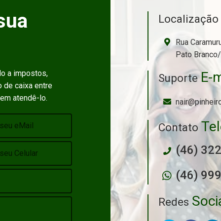
sua
Localizaçã
Rua Caramuru
Pato Branco
do a impostos,
E-m
Suporte
 de caixa entre
 em atendê-lo.
nair@pinheir
Te
Contato
(46) 32
(46) 99
Soci
Redes