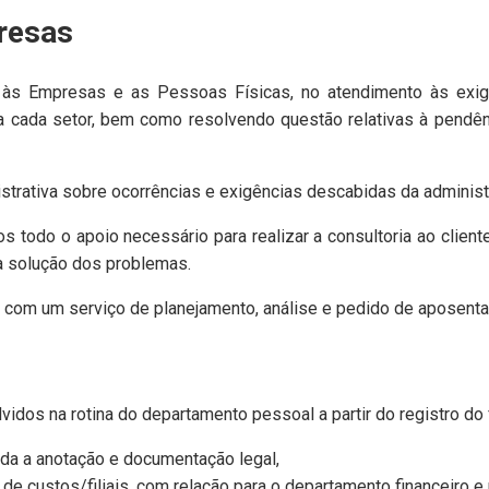
resas
 às Empresas e as Pessoas Físicas, no atendimento às exigê
a cada setor, bem como resolvendo questão relativas à pendênc
trativa sobre ocorrências e exigências descabidas da administra
 todo o apoio necessário para realizar a consultoria ao clien
a solução dos problemas.
om um serviço de planejamento, análise e pedido de aposentado
idos na rotina do departamento pessoal a partir do registro do 
oda a anotação e documentação legal,
de custos/filiais, com relação para o departamento financeiro 