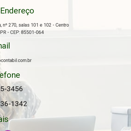
Endereço
o
, nº 270, salas 101 e 102 - Centro
/PR - CEP: 85501-064
ail
ocontabil.com.br
lefone
25-3456
936-1342
ais