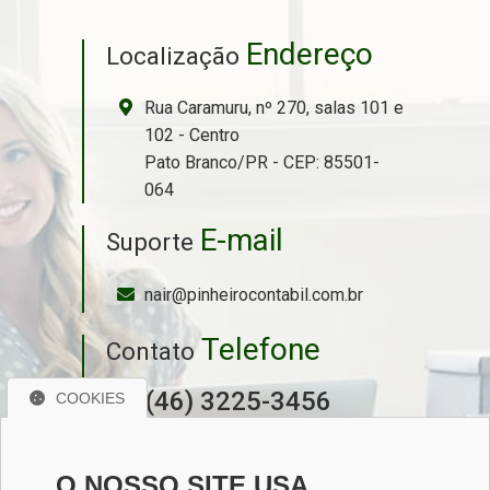
Endereço
Localização
Rua Caramuru, nº 270, salas 101 e
102 - Centro
Pato Branco/PR - CEP: 85501-
064
E-mail
Suporte
nair@pinheirocontabil.com.br
Telefone
Contato
(46) 3225-3456
COOKIES
(46) 99936-1342
O NOSSO SITE USA