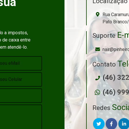
sua
Localizaçã
Rua Caramuru
Pato Branco
do a impostos,
E-m
Suporte
 de caixa entre
 em atendê-lo.
nair@pinheir
Te
Contato
(46) 32
(46) 99
Soci
Redes