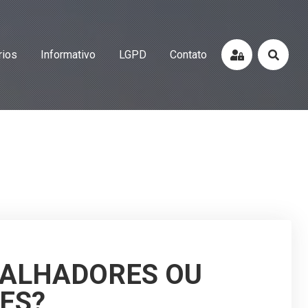
rios
Informativo
LGPD
Contato
BALHADORES OU
ÕES?