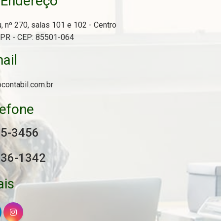
Endereço
o
, nº 270, salas 101 e 102 - Centro
/PR - CEP: 85501-064
ail
ocontabil.com.br
lefone
25-3456
936-1342
ais