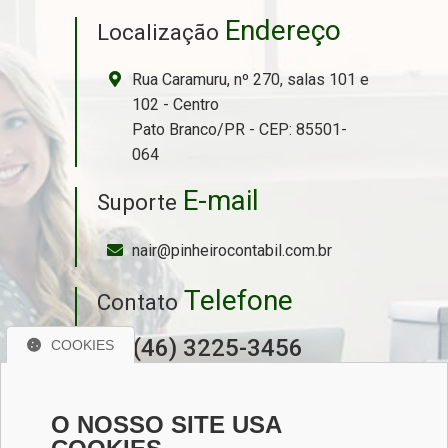
Endereço
Localização
Rua Caramuru, nº 270, salas 101 e
102 - Centro
Pato Branco/PR - CEP: 85501-
064
E-mail
Suporte
nair@pinheirocontabil.com.br
Telefone
Contato
(46) 3225-3456
COOKIES
(46) 99936-1342
O NOSSO SITE USA