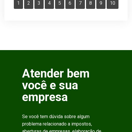
1
2
3
4
5
6
7
8
9
10
Atender bem
você e sua
empresa
Se você tem dúvida sobre algum
problema relacionado a impostos,
aberturas de empresas, elaboração de